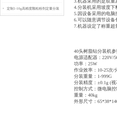
3.机器采用的是双
4.分装机采用坡度
定制1-10g高精度颗粒粉剂定量分装
生产
5.因设备采用的电
6.可以随意调节设
机厂家
7.机器设定了称重
40头树脂钻分装机参
电源适配器：220V/5
功率：25W
作业效率：10-25次/
分装重量：1-999G
分装精度：±0.1g 
控制方式：微电脑控
重量：40kg
外形尺寸：65*38*14