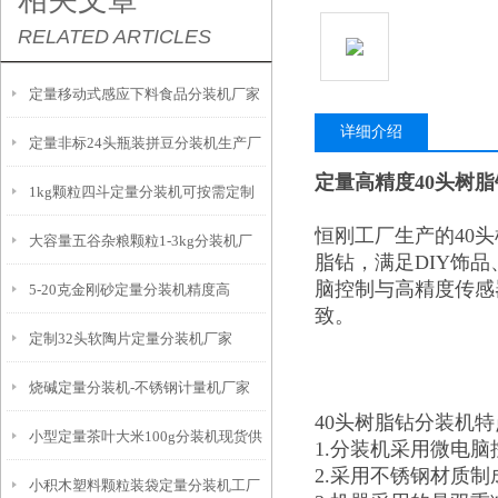
相关文章
RELATED ARTICLES
定量移动式感应下料食品分装机厂家
详细介绍
定量非标24头瓶装拼豆分装机生产厂
定量高精度40头树
1kg颗粒四斗定量分装机可按需定制
家
恒刚工厂生产的40
大容量五谷杂粮颗粒1-3kg分装机厂
脂钻，满足DIY饰
脑控制与高精度传感
5-20克金刚砂定量分装机精度高
家
致。
定制32头软陶片定量分装机厂家
烧碱定量分装机-不锈钢计量机厂家
40头树脂钻分装机特
小型定量茶叶大米100g分装机现货供
1.分装机采用微电
2.采用不锈钢材质
小积木塑料颗粒装袋定量分装机工厂
应