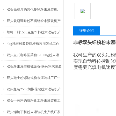
双头高精度奶昔代餐粉粉末灌装机厂
双头装瓶调味粉不锈钢粉末灌装机产
家
详细介绍
螺杆下料1500克鱼饵料粉末灌装机产
品简介
非标双头细粉粉末灌
4kg洗衣粉装袋螺杆粉末灌装机工作
品简介
我司生产的双头细粉
双头立式咖啡医药粉1-1000g粉末灌
原理
实现自动料位控制光
双头粉末灌装机械设备-医药粉末灌装
度需要充填电机速度
装机产品简介
双头硅土粉螺旋式粉末灌装机工厂生
机厂家
双头瓶装250g胡椒花椒粉末灌装机产
产
双头中药粉奶茶粉化工粉末灌装机工
品参数
双头螺旋下料粉末灌装机生产线厂家
作原理