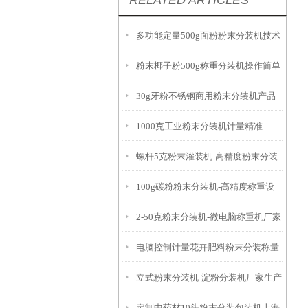
RELATED ARTICLES
多功能定量500g面粉粉末分装机技术
粉末椰子粉500g称重分装机操作简单
参数
30g牙粉不锈钢商用粉末分装机产品
1000克工业粉末分装机计量精准
简介
螺杆5克粉末灌装机-高精度粉末分装
100g碳粉粉末分装机-高精度称重设
设备
2-50克粉末分装机-微电脑称重机厂家
备
电脑控制计量花卉肥料粉末分装称量
立式粉末分装机-淀粉分装机厂家生产
设备
定制中药材10头粉末分装包装机上海