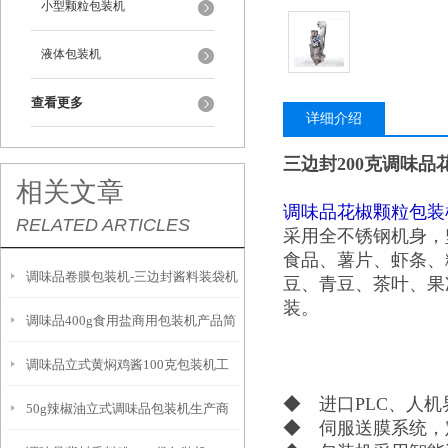
小型颗粒包装机
液体包装机
查看更多
详细介绍
三边封200克调味品
相关文章
调味品花椒颗粒包装
RELATED ARTICLES
采用全不锈钢机身，
食品、薯片、虾条、
调味品卷膜包装机-三边封酱料装袋机
豆、青豆、茶叶、果
装。
调味品400g食用盐商用包装机产品简
的特点
调味品立式黄焖鸡酱100克包装机工
介
◆ 进口PLC、人
50g辣椒油立式调味品包装机生产商
作原理
◆ 伺服送膜系统，