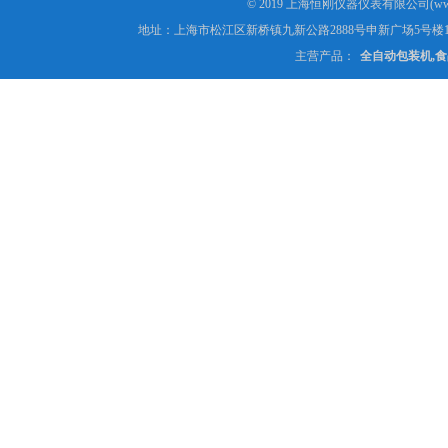
© 2019 上海恒刚仪器仪表有限公司(www
地址：上海市松江区新桥镇九新公路2888号申新广场5号楼1
主营产品：
全自动包装机,