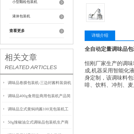
小型颗粒包装机
液体包装机
查看更多
详细介绍
全自动定量调味品包装
相关文章
恒刚厂家生产的调味
RELATED ARTICLES
成,机器采用智能化
身定制，该调味料包
调味品卷膜包装机-三边封酱料装袋机
啡、饮料、冲剂、麦
调味品400g食用盐商用包装机产品简
的特点
调味品立式黄焖鸡酱100克包装机工
介
50g辣椒油立式调味品包装机生产商
作原理