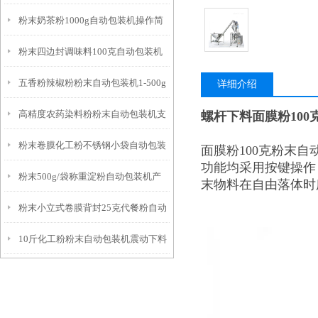
粉末奶茶粉1000g自动包装机操作简
机厂家
粉末四边封调味料100克自动包装机
单
五香粉辣椒粉粉末自动包装机1-500g
操作简单
详细介绍
高精度农药染料粉粉末自动包装机支
螺杆下料面膜粉100
工厂生产
粉末卷膜化工粉不锈钢小袋自动包装
持定制
面膜粉100克粉末
功能均采用按键操作
粉末500g/袋称重淀粉自动包装机产
机参数
末物料在自由落体时
粉末小立式卷膜背封25克代餐粉自动
品简介
10斤化工粉粉末自动包装机震动下料
包装机简介
厂家