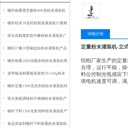
螺杆称重黑芝麻粉400克粉末灌装机
螺杆粉末50克药粉瓶装灌装机计量精
产品简介
详细介绍
双头高精度奶昔代餐粉粉末灌装机厂
准
定量粉末灌装机-立
螺杆计量小型椒盐粉粉末灌装机产品
家
恒刚厂家生产的定量
螺杆称重2000克糯米粉粉末灌装机简
简介
合理，运行平稳，操
皮带输送称重瓶装孜然70-250g粉末
料位控制光电感应下
介
填电机速度可调，满
螺杆定量1500克洗衣粉粉末灌装机特
灌装线厂家
双头装瓶调味粉不锈钢粉末灌装机产
点
螺杆下料1500克鱼饵料粉末灌装机产
品简介
食品添加剂螺杆下料称重粉末灌装机
品简介