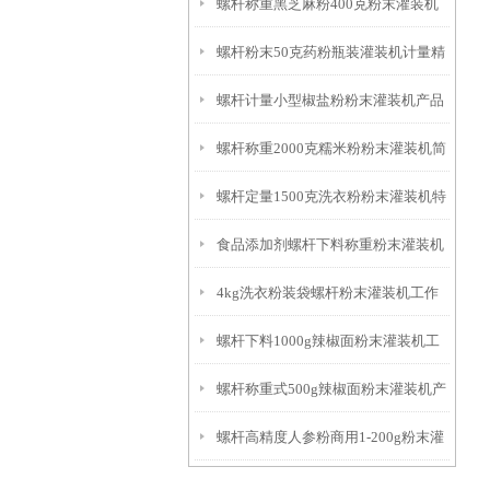
螺杆称重黑芝麻粉400克粉末灌装机
螺杆粉末50克药粉瓶装灌装机计量精
产品简介
螺杆计量小型椒盐粉粉末灌装机产品
准
螺杆称重2000克糯米粉粉末灌装机简
简介
螺杆定量1500克洗衣粉粉末灌装机特
介
食品添加剂螺杆下料称重粉末灌装机
点
4kg洗衣粉装袋螺杆粉末灌装机工作
厂家
螺杆下料1000g辣椒面粉末灌装机工
原理
螺杆称重式500g辣椒面粉末灌装机产
作原理
螺杆高精度人参粉商用1-200g粉末灌
品简介
装机厂家