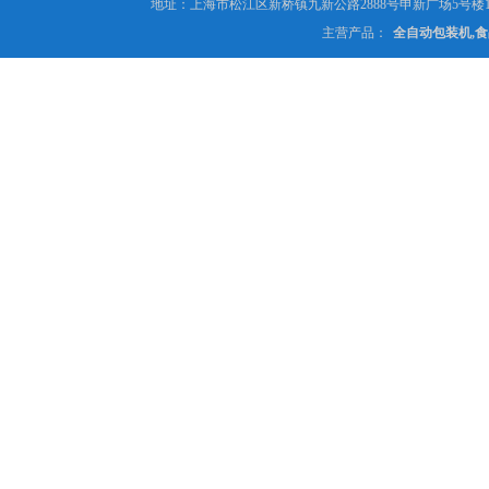
地址：上海市松江区新桥镇九新公路2888号申新广场5号楼1
主营产品：
全自动包装机,