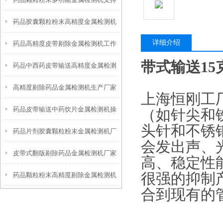
操作简单
药品胶囊颗粒粉末高精度金属检测机
定制
详细介绍
药品高精度皮带剔除金属检测机工作
厂家
带式输送1
药品中西药皮带输送高精度金属检测
原理
高精度剔除药品金属检测机生产厂家
机
上海恒刚工
药品皮带输送中药饮片金属检测机操
（如针尖和
头针和不锈
药品片剂胶囊颗粒粉末金属检测机厂
作简单
会发出声、
皮带式翻版剔除药品金属检测机厂家
家
高、稳定性
很强的抑制
药品颗粒粉末高精度剔除金属检测机
合到现有的
产品简介