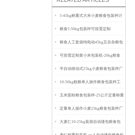
RELATED ARTICLES
5-45kg称重式大米小麦粮食包装秤计
粮食5-50kg包装秤可按需定制
量精准
粮食人工套袋纯电动45kg五谷杂粮包
可按需定制黄小米包装机-20kg粮食
装秤厂家
半自动移动式25kg小麦粮食包装秤厂
包装秤简介
10-50kg粗粮单人操作粮食包装秤工
家
玉米面粉粮食包装秤-25公斤定量称重
作原理
定量单人操作小麦25kg粮食包装秤厂
打包机简介
大麦仁10-25kg装袋自动缝包粮食包
家
麦仁称重包装机-一人自动缝包粮食包