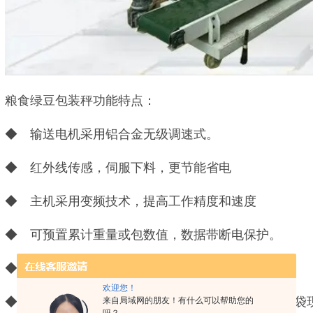
粮食绿豆包装秤功能特点：
◆ 输送电机采用铝合金无级调速式。
◆ 红外线传感，伺服下料，更节能省电
◆ 主机采用变频技术，提高工作精度和速度
◆ 可预置累计重量或包数值，数据带断电保护。
◆ 包装秤具有班产、日产、累计产量自动存储
欢迎您！
◆ 解决同类产品电动卡打开料袋降落粉料外溢、翻袋
来自局域网的朋友！有什么可以帮助您的