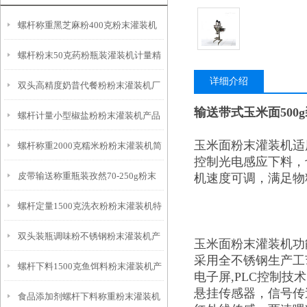
螺杆称重黑芝麻粉400克粉末灌装机
螺杆粉末50克药粉瓶装灌装机计量精
产品简介
详细介绍
双头高精度奶昔代餐粉粉末灌装机厂
准
输送带式玉米面500
螺杆计量小型椒盐粉粉末灌装机产品
家
玉米面粉末灌装机适
螺杆称重2000克糯米粉粉末灌装机简
简介
控制光电感应下料，
皮带输送称重瓶装孜然70-250g粉末
机速度可调，满足物
介
螺杆定量1500克洗衣粉粉末灌装机特
灌装线厂家
双头装瓶调味粉不锈钢粉末灌装机产
点
玉米面粉末灌装机功
采用全不锈钢生产工
螺杆下料1500克鱼饵料粉末灌装机产
品简介
电子屏,PLC控制技
悬挂传感器，信号传
食品添加剂螺杆下料称重粉末灌装机
品简介