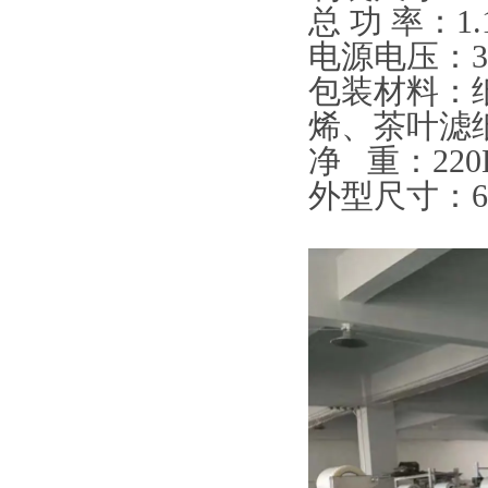
总 功 率：1.
电源电压：38
包装材料：纸
烯、茶叶滤
净 重：220
外型尺寸：625