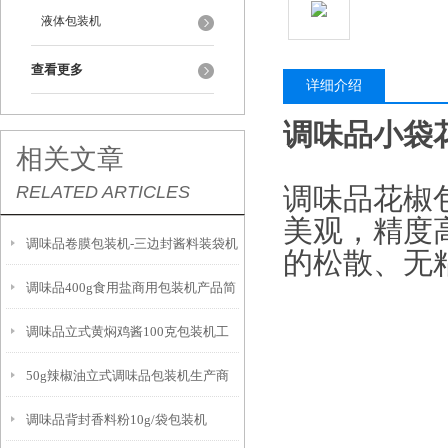
液体包装机
查看更多
详细介绍
调味品小袋花
相关文章
RELATED ARTICLES
调味品花椒
美观，精度
调味品卷膜包装机-三边封酱料装袋机
的松散、无
调味品400g食用盐商用包装机产品简
的特点
调味品立式黄焖鸡酱100克包装机工
介
50g辣椒油立式调味品包装机生产商
作原理
调味品背封香料粉10g/袋包装机