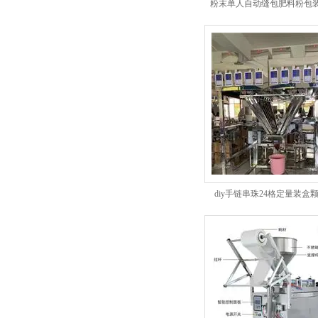
粉末单人自动缝包肥料粉包装秤1
diy手链串珠24格定量装盒